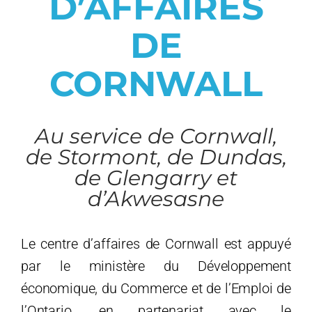
D’AFFAIRES
DE
Start
CORNWALL
Grow
Au service de Cornwall,
NEWS
de Stormont, de Dundas,
de Glengarry et
Events
d’Akwesasne
Resources
Le centre d’affaires de Cornwall
est appuyé
par le ministère du Développement
Contact
économique, du Commerce et de l’Emploi de
l’Ontario, en partenariat avec le